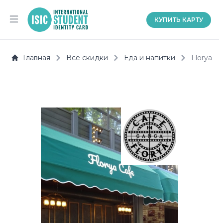
КУПИТЬ КАРТУ
Главная
О
Главная
Все скидки
Еда и напитки
Florya
нас
Документы
Помощь
ru