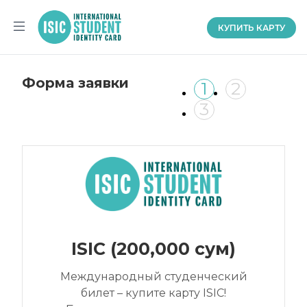
КУПИТЬ КАРТУ
Главная
О
Форма заявки
нас
1
2
Партнёрство
3
Документы
Помощь
ru
ISIC (200,000 сум)
Международный студенческий
билет – купите карту ISIC!