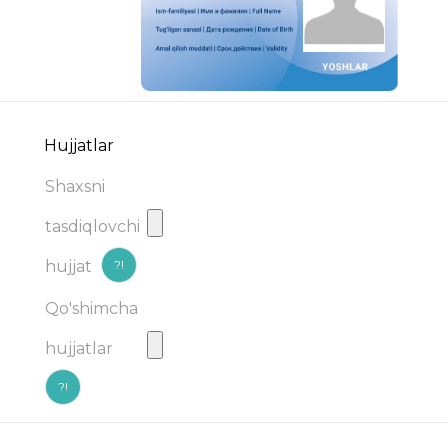
Hujjatlar
Shaxsni
tasdiqlovchi
?!
hujjat
Qo'shimcha
hujjatlar
?!