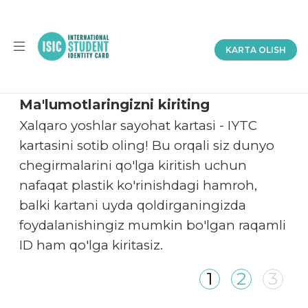
KARTA OLISH
Asosiy
Biz
haqimizda
Hamkorlik
Ma'lumotlaringizni kiriting
Hujjatlar
Xalqaro yoshlar sayohat kartasi - IYTC
Yordam
kartasini sotib oling! Bu orqali siz dunyo
uz
chegirmalarini qo'lga kiritish uchun
nafaqat plastik ko'rinishdagi hamroh,
balki kartani uyda qoldirganingizda
foydalanishingiz mumkin bo'lgan raqamli
ID ham qo'lga kiritasiz.
1
2
3