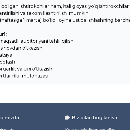
bo‘lgan ishtirokchilar ham, hali g‘oyasi yo‘q ishtirokchi
ntirilishi va takomillashtirilishi mumkin.
(haftasiga 1 marta) bo‘lib, loyiha ustida ishlashning barc
ri:
 maqsadli auditoriyani tahlil qilish
 sinovdan o‘tkazish
atsiya
doqlash
rgarlik va uni o‘tkazish
rtlar fikr-mulohazasi
aqimizda
Biz bilan bog'lanish