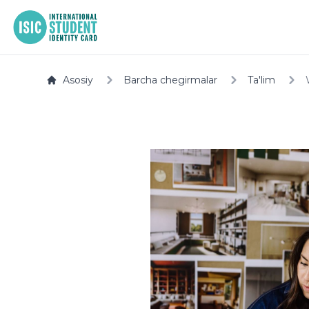
Asosiy
Biz
Asosiy
Barcha chegirmalar
Ta'lim
haqimizda
Hujjatlar
Yordam
uz