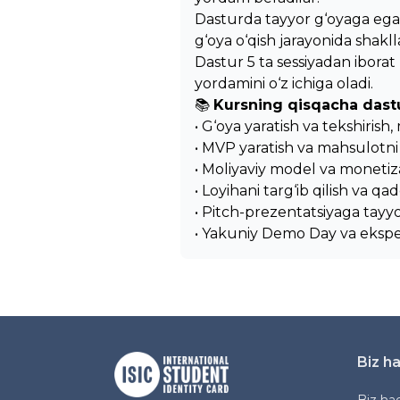
Dasturda tayyor g‘oyaga ega 
g‘oya o‘qish jarayonida shaklla
Dastur 5 ta sessiyadan iborat 
yordamini o‘z ichiga oladi.
📚
Kursning qisqacha dastu
• G‘oya yaratish va tekshirish,
• MVP yaratish va mahsulotni
• Moliyaviy model va monetiz
• Loyihani targ‘ib qilish va qa
• Pitch-prezentatsiyaga tayyo
• Yakuniy Demo Day va ekspe
Biz h