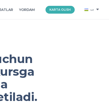
JATLAR
YORDAM
KARTA OLISH
uz
 uchun
kursga
ma
tiladi.