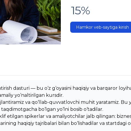
15%
Hamkor veb-saytiga kirish
antirish dasturi — bu o‘z g‘oyasini haqiqiy va barqaror loy
aliy yo‘naltirilgan kursdir.
ivojlantiramiz va qo‘llab-quvvatlovchi muhit yaratamiz. Bu 
aqdimotgacha bo‘lgan yo‘lni bosib o‘tadilar.
if etilgan spikerlar va amaliyotchilar jalb qilingan: biznes
zlarining haqiqiy tajribalari bilan bo‘lishadilar va startdag