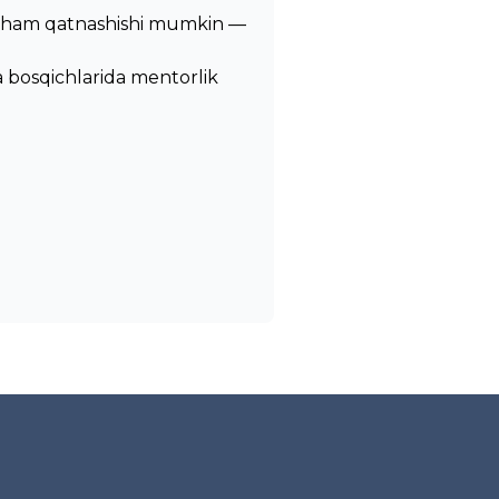
lar ham qatnashishi mumkin —
ha bosqichlarida mentorlik