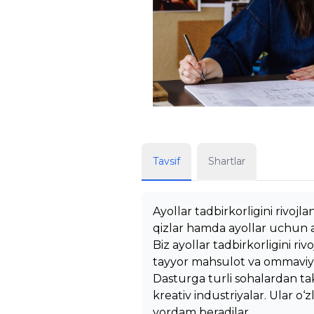
Tavsif
Shartlar
Ayollar tadbirkorligini rivojl
qizlar hamda ayollar uchun am
Biz ayollar tadbirkorligini r
tayyor mahsulot va ommaviy t
Dasturga turli sohalardan takl
kreativ industriyalar. Ular o‘
yordam beradilar.