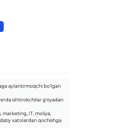
ihaga aylantirmoqchi bo‘lgan
yerda ishtirokchilar g‘oyadan
, marketing, IT, moliya,
i odatiy xatolardan qochishga