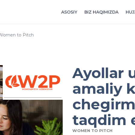
ASOSIY
BIZ HAQIMIZDA
HUJ
Women to Pitch
Ayollar
amaliy 
chegir
taqdim e
WOMEN TO PITCH