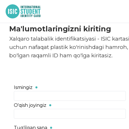
Asosiy
Ma'lumotlaringizni kiriting
Biz
haqimizda
Xalqaro talabalik identifikatsiyasi - ISIC karta
Hamkorlik
uchun nafaqat plastik ko'rinishdagi hamroh,
Hujjatlar
bo'lgan raqamli ID ham qo'lga kiritasiz.
Yordam
uz
Ismingiz
O'qish joyingiz
Tug'ilgan sana