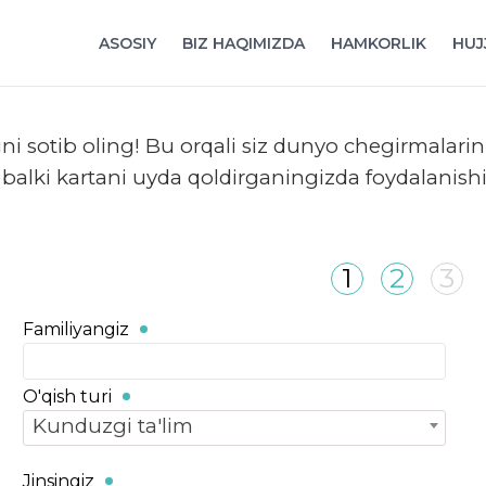
ASOSIY
BIZ HAQIMIZDA
HAMKORLIK
HUJ
sini sotib oling! Bu orqali siz dunyo chegirmalarini
 balki kartani uyda qoldirganingizda foydalani
1
2
3
Familiyangiz
O'qish turi
Kunduzgi ta'lim
Jinsingiz