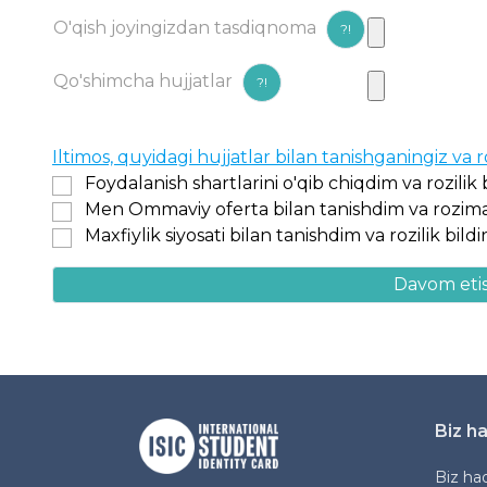
O'qish joyingizdan tasdiqnoma
?!
Qo'shimcha hujjatlar
?!
Iltimos, quyidagi hujjatlar bilan tanishganingiz va r
Foydalanish shartlarini o'qib chiqdim va rozilik
Men Ommaviy oferta bilan tanishdim va rozim
Maxfiylik siyosati bilan tanishdim va rozilik bil
Davom eti
Biz h
Biz ha