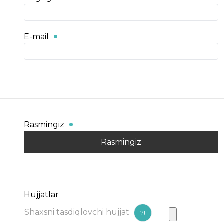
E-mail
Rasmingiz
Rasmingiz
Hujjatlar
Shaxsni tasdiqlovchi hujjat
?!