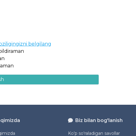
oziligingizni belgilang
 bildiraman
an
diraman
sh
aqimizda
Biz bilan bog'lanish
qimizda
Ko'p so'raladigan savollar