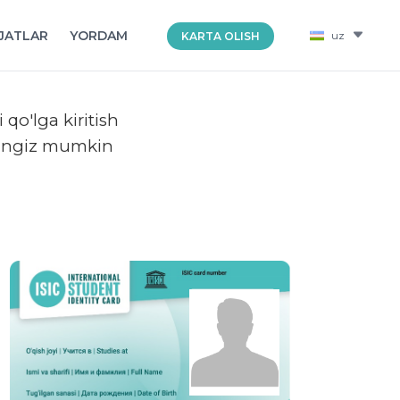
JATLAR
YORDAM
uz
KARTA OLISH
 qo'lga kiritish
shingiz mumkin